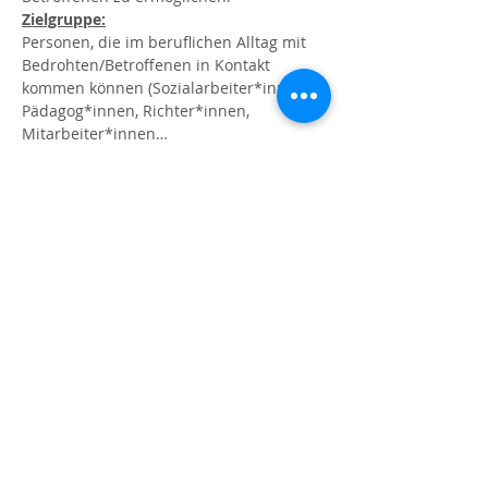
Zielgruppe:
Personen, die im beruflichen Alltag mit 
Bedrohten/Betroffenen in Kontakt 
kommen können (Sozialarbeiter*innen, 
Pädagog*innen, Richter*innen, 
Mitarbeiter*innen…
Mehr anzeigen
Diese Veranstaltung teilen
© 2023
Orient Express,
Beratungs-, Bildungs- und Kulturinitiative für
Frauen