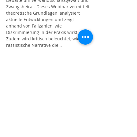
Debatte um Verwandtschaftsgewalt und 
Zwangsheirat. Dieses Webinar vermittelt 
theoretische Grundlagen, analysiert 
aktuelle Entwicklungen und zeigt 
anhand von Fallzahlen, wie 
Diskriminierung in der Praxis wirkt. 
Zudem wird kritisch beleuchtet, wie 
rassistische Narrative die…
Mehr anzeigen
Diese Veranstaltung teilen
© 2023
Orient Express,