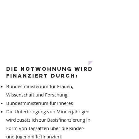
Neue Kontoverbindung ab dem
01.01.2024
:
DORNBIRNER SPARKASSE BANK AG
BIC: DOSPAT2DXXX
IBAN: AT18
2060 2000 0062 6721
ltd. auf Orient Express
die notwohnung wird
Finanziert durch:
Bundesministerium für Frauen,
Wissenschaft und Forschung
Bundesministerium für Inneres
Die Unterbringung von Minderjährigen
wird zusätzlich zur Basisfinanzierung in
Form von Tagsätzen über die Kinder-
und Jugendhilfe finanziert.