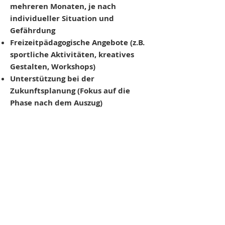
mehreren Monaten, je nach
individueller Situation und
Gefährdung
Freizeitpäda
gogische Angebote
(z.B.
sportliche Aktivitäten, kreatives
Gestalten, Workshops)
Unterstützung bei der
Zukunftsplanung
(Fokus auf die
Phase nach dem Auszug)
Informationen zur
Aufnahme in die
NOtwohnung
Eine Aufnahme in die Notwohnung
erfolgt über die
Frauenberatungsstelle des Vereins
Orient Express (+4317289725). Die
Bedrohte / Betroffene kann sich
selbst melden bzw. kann der