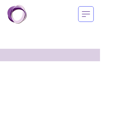
Der Verein Orient Express
betreibt zwei spezialisierte
Schutzeinrichtungen für
Betroffene von Zwangsheirat und
Verwandtschaftsgewalt (die
Notwohnung und die
Übergangswohnung).
Vorrangig wird das Ziel verfolgt,
Betroffenen Schutz in einer
anonymen Unterkunft (mit