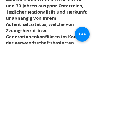
und 30 Jahren aus ganz Österreich,
jeglicher Nationalität und Herkunft
unabhängig von ihrem
Aufenthaltsstatus, welche von
Zwangsheirat bzw.
Generationenkonflikten im Kontext
der verwandtschaftsbasierten
Geschlechtergewalt bedroht oder
betroffen sind.
Was bietet die
übergangswohnung
bedrohten und
betroffenen
jungen Frauen?
Unterbringung
von bis zu fünfzehn
jungen Frauen und Mädchen
Schutz
durch geheime Adresse und
nötige Sicherheitsmaßnahmen