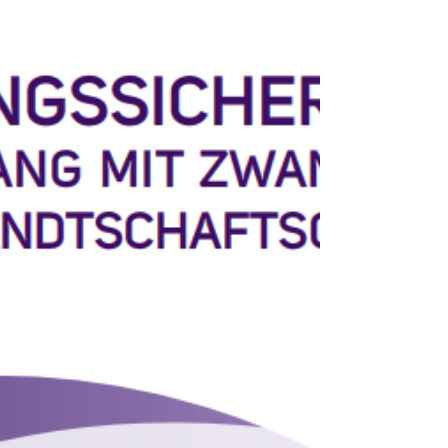
unterstützen potentielle
Benachteiligungen abzubauen, damit
festgestellte Unterschiede bekämpft
werden können. Ein internationales erstes
Training wird im April bei uns in Wien
stattfinden.