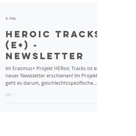
4. Feb.
HEroic tracks
(E+) -
Newsletter
Im Erasmus+ Projekt HERoic Tracks ist ein
neuer Newsletter erschienen! Im Projekt
geht es darum, geschlechtsspezifische
Unterschiede bei Integration und
Inklusion von Frauen mit
Migrationsgeschichte zu erkennen und zu
analysieren. Es entsteht ein Training für
Fachkräfte, um diese dabei zu