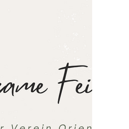
interdisziplinäre Webinarreihe entwickelt
haben. Die Fortbildungsreihe ermöglicht
eine umfassende Auseinandersetzung mit
den Themen Zwangsheirat und
Verwandtschaftsgewalt. Im Zentrum des
Projekts stand die Stärkung von
Fachkräften aus dem Gesundheits-,
Jugend-, Sozial- un