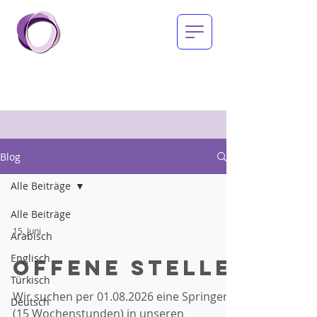
Blog
Alle Beiträge
Alle Beiträge
15. Juni
Arabisch
Englisch
offene Stelle
Türkisch
Wir suchen per 01.08.2026 eine Springerin
Deutsch
(15 Wochenstunden) in unseren