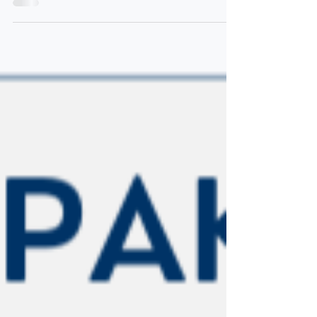
Update aus der Koordinationsstelle: Die
Koordinationsstelle gegen Zwangsheirat
und Verwandtschaftsgewalt freut sich, die
neue Informationsbroschüre
„Handlungssicherheit im Umgang mit
Zwangsheirat und
Verwandtschaftsgewalt” vorzustellen. Der
Handlungsleitfaden dient als kompakte
Handreichung für Fachkräfte, die in ihrem
beruflichen Alltag mit (potenziell)
Betroffenen in Kontakt kommen. Als
zentrale Anlaufstelle für Fachkräfte und
Betroffene von Zwangsheirat und
Verwandtschafts