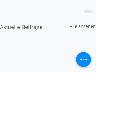
Aktuelle Beiträge
Alle ansehen
offene
offene