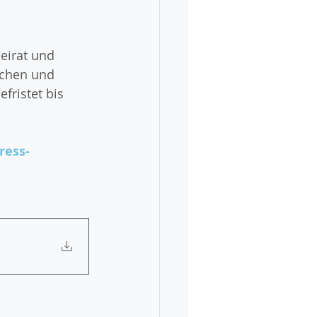
eirat und 
dchen und 
efristet bis 
ress-