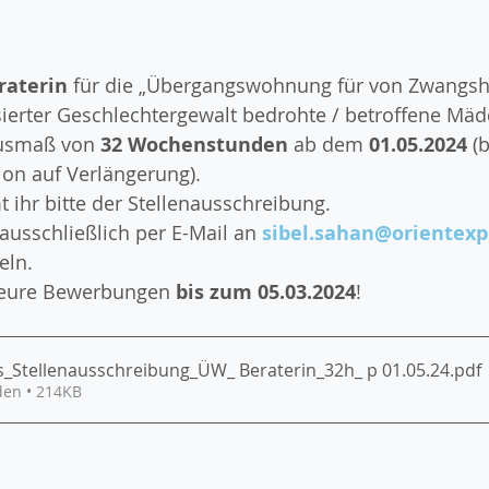
raterin 
für die „Übergangswohnung für von Zwangsh
ierter Geschlechtergewalt bedrohte / betroffene Mä
usmaß von 
32 Wochenstunden
 ab dem 
01.05.2024 
(b
ion auf Verlängerung)
.
t ihr bitte der Stellenausschreibung.
usschließlich per E-Mail an 
sibel.sahan@orientexp
eln.
 eure Bewerbungen 
bis zum 05.03.2024
!
s_Stellenausschreibung_ÜW_ Beraterin_32h_ p 01.05.24
.pdf
den • 214KB