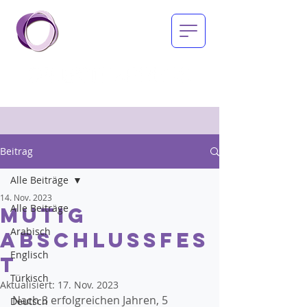
Beitrag
Alle Beiträge
14. Nov. 2023
Alle Beiträge
MUTIG
Arabisch
Abschlussfes
Englisch
t
Türkisch
Aktualisiert:
17. Nov. 2023
Nach 3 erfolgreichen Jahren, 5 
Deutsch